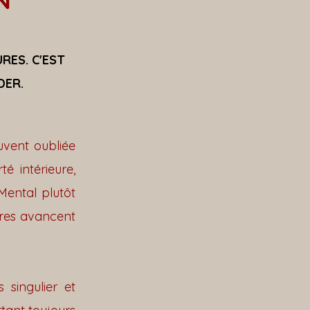
N
RES. C'EST
DER.
uvent oubliée
é intérieure,
Mental plutôt
Êtres avancent
 singulier et