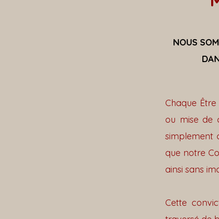
NOUS SOMM
DAN
Chaque Être 
ou mise de c
simplement c
que notre Coe
ainsi sans im
Cette convic