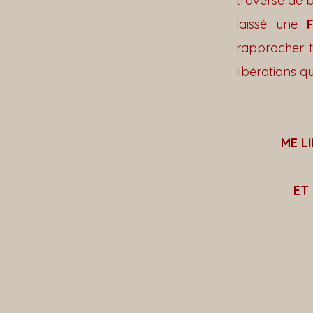
traversé de 
laissé une
rapprocher to
libérations q
ME L
ET