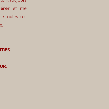
tant toujours
érer
et me
ue toutes ces
e.
TRES.
UR.