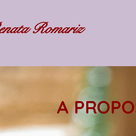
nata Romariz
A PROP